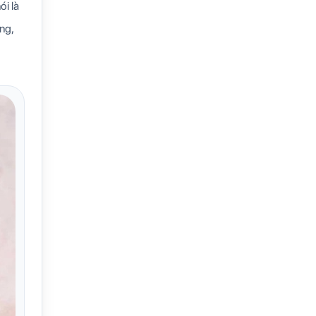
ói là
ng,