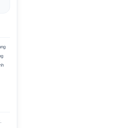
cung
ng
anh
.