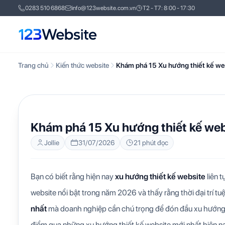
0283 510 6868
info@123website.com.vn
T2 - T7: 8:00 - 17:30
Trang chủ
Kiến thức website
Khám phá 15 Xu hướng thiết kế web
KIẾN THỨC WEBSITE
Khám phá 15 Xu hướng thiết kế web
Jollie
31/07/2026
21 phút đọc
Bạn có biết rằng hiện nay
xu hướng thiết kế website
liên 
website nổi bật trong năm 2026 và thấy rằng thời đại trí tu
nhất
mà doanh nghiệp cần chú trọng để đón đầu xu hướng
điểm qua những xu hướng thiết kế website mới nhất hiện n