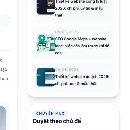
Thiết kế website công ty luật
2026: chi phí, uy tín & mẫu
thật
04/08/2026
SEO Google Maps + website
local: việc cần làm trước khi đổ
ads
ao
 tạo
05/08/2026
Thiết kế website du lịch 2026:
h hợp
chi phí, tour & mẫu thật
CHUYÊN MỤC
Duyệt theo chủ đề