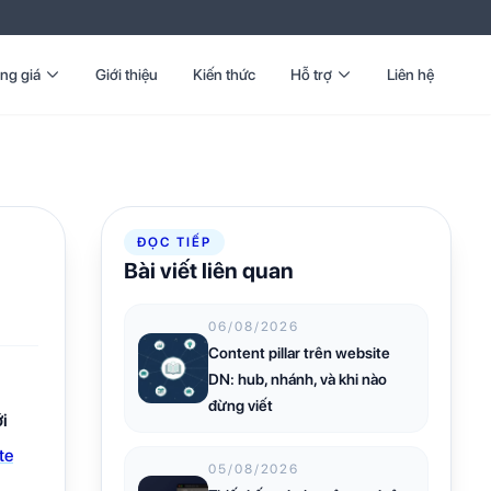
ng giá
Giới thiệu
Kiến thức
Hỗ trợ
Liên hệ
ĐỌC TIẾP
Bài viết liên quan
06/08/2026
Content pillar trên website
DN: hub, nhánh, và khi nào
đừng viết
i
te
05/08/2026