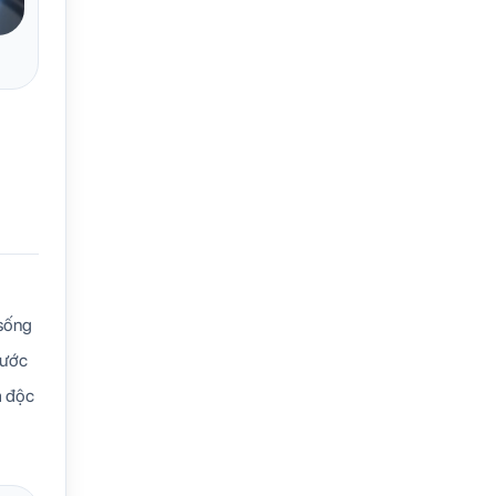
 sống
rước
m độc