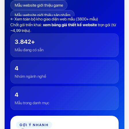
Mẫu website giới thiệu game
Mẫu website giới thiệu sản phẩm
← Xem toàn bộ kho giao diện web mẫu (3800+ mẫu)
Chốt gói triển khai:
xem bảng giá thiết kế website
trọn gói (từ
Mẫu website hồ sơ năng lực
Mẫu Website tin tức
~4,99 triệu).
Mẫu website trường học
Mẫu website tuyển dụng
3.842+
Mẫu website việc làm
Mẫu đang có sẵn
4
Nhóm ngành nghề
4
Mẫu trong danh mục
GỢI Ý NHANH