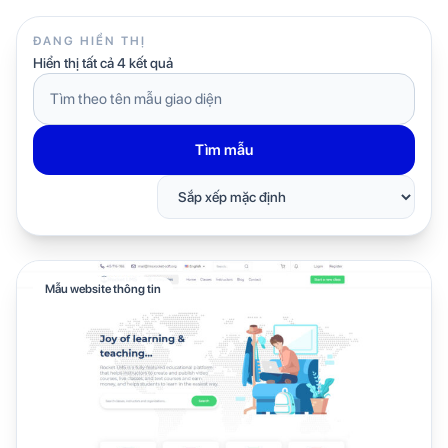
ĐANG HIỂN THỊ
Hiển thị tất cả 4 kết quả
Tìm
kiếm
mẫu
giao
Tìm mẫu
diện
Mẫu website thông tin