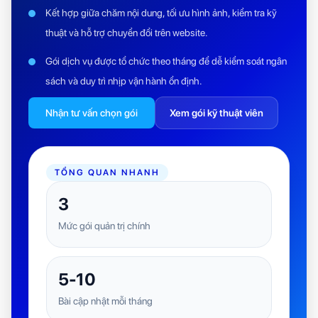
Kết hợp giữa chăm nội dung, tối ưu hình ảnh, kiểm tra kỹ
thuật và hỗ trợ chuyển đổi trên website.
Gói dịch vụ được tổ chức theo tháng để dễ kiểm soát ngân
sách và duy trì nhịp vận hành ổn định.
Nhận tư vấn chọn gói
Xem gói kỹ thuật viên
TỔNG QUAN NHANH
3
Mức gói quản trị chính
5-10
Bài cập nhật mỗi tháng