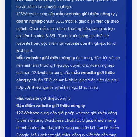
dự án và tin tức chuyên nghiệp.
123Website cung cấp
mẫu website giới thiệu công ty /
doanh nghiệp
chuẩn SEO, mobile, giao diện hiện đại theo
ngành. Chọn mẫu, tinh chỉnh thương hiệu, bàn giao trọn
gói kèm hosting & SSL. Tham khảo
bảng giá thiết kế
website
hoặc đọc thêm bài
website doanh nghiệp: lợi ích
& chi phí
.
Mẫu website giới thiệu công ty
ấn tượng, độc đáo sẽ tạo
nên hình ảnh thương hiệu độc quyền cho doanh nghiệp
của bạn. 123website cung cấp
mẫu website giới thiệu
công ty
chuẩn SEO, chuẩn Mobile, giao diện hiện đại phù
hợp với nhiều ngành nghề lĩnh vực khác nhau.
Mẫu website giới thiệu công ty
Đặc điểm website giới thiệu công ty
123Website
cung cấp giải pháp website giới thiệu công
ty trên nền tảng Wordpress chuẩn SEO giúp khách hàng
nhanh chóng đạt được thứ hạng cao trên kết quả tìm kiếm
Google. Mẫu website giới thiệu công ty viết trên nền tảng