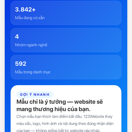
Mẫu website việc làm
Phần mềm - Ứng dụng
3.842+
Mẫu đang có sẵn
4
Nhóm ngành nghề
592
Mẫu trong danh mục
GỢI Ý NHANH
Mẫu chỉ là ý tưởng — website sẽ
mang thương hiệu của bạn.
Chọn mẫu bạn thích làm điểm bắt đầu. 123Website thay
màu sắc, logo, hình ảnh và nội dung theo đúng nhận diện
của bạn — không giống bất kỳ website nào khác.