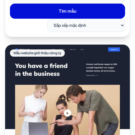
mẫu
giao
Tìm mẫu
diện
Mẫu website giới thiệu công ty