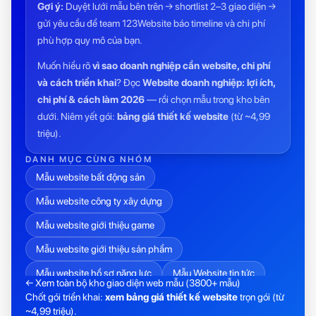
Gợi ý:
Duyệt lưới mẫu bên trên → shortlist 2–3 giao diện →
gửi yêu cầu để team 123Website báo timeline và chi phí
phù hợp quy mô của bạn.
Muốn hiểu rõ
vì sao doanh nghiệp cần website, chi phí
và cách triển khai
? Đọc
Website doanh nghiệp: lợi ích,
chi phí & cách làm 2026
— rồi chọn mẫu trong kho bên
dưới. Niêm yết gói:
bảng giá thiết kế website
(từ ~4,99
triệu).
DANH MỤC CÙNG NHÓM
Mẫu website bất động sản
Mẫu website công ty xây dựng
Mẫu website giới thiệu game
Mẫu website giới thiệu sản phẩm
Mẫu website hồ sơ năng lực
Mẫu Website tin tức
← Xem toàn bộ kho giao diện web mẫu (3800+ mẫu)
Chốt gói triển khai:
xem bảng giá thiết kế website
trọn gói (từ
Mẫu website trường học
Mẫu website tuyển dụng
~4,99 triệu).