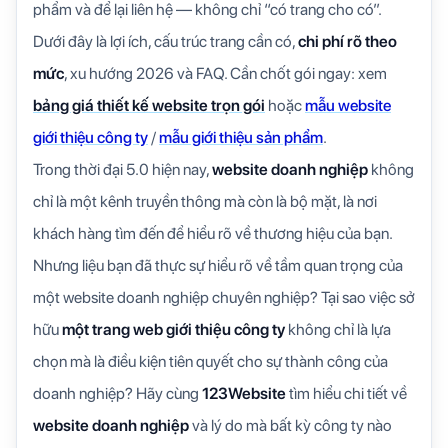
phẩm và để lại liên hệ — không chỉ “có trang cho có”.
Dưới đây là lợi ích, cấu trúc trang cần có,
chi phí rõ theo
mức
, xu hướng 2026 và FAQ. Cần chốt gói ngay: xem
bảng giá thiết kế website trọn gói
hoặc
mẫu website
giới thiệu công ty
/
mẫu giới thiệu sản phẩm
.
Trong thời đại 5.0 hiện nay,
website doanh nghiệp
không
chỉ là một kênh truyền thông mà còn là bộ mặt, là nơi
khách hàng tìm đến để hiểu rõ về thương hiệu của bạn.
Nhưng liệu bạn đã thực sự hiểu rõ về tầm quan trọng của
một website doanh nghiệp chuyên nghiệp? Tại sao việc sở
hữu
một
trang web giới thiệu công ty
không chỉ là lựa
chọn mà là điều kiện tiên quyết cho sự thành công của
doanh nghiệp? Hãy cùng
123Website
tìm hiểu chi tiết về
website doanh nghiệp
và lý do mà bất kỳ công ty nào