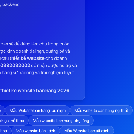
ng backend
t bạn sẽ dễ dàng làm chủ trong cuộc
ược kinh doanh dài hạn, quảng bá và
u cầu
thiết kế website
cho doanh
e
0932092002
để nhận được hỗ trợ và
hàng sự hài lòng và trải nghiệm tuyệt
:
thiết kế website bán hàng 2026
.
ệ
Mẫu Website bán hàng lưu niệm
Mẫu website bán hàng nội thất
kiện thể thao
Mẫu website bán hàng phụ tùng
 hoa
Mẫu website bán sách
Mẫu Website bán túi xách