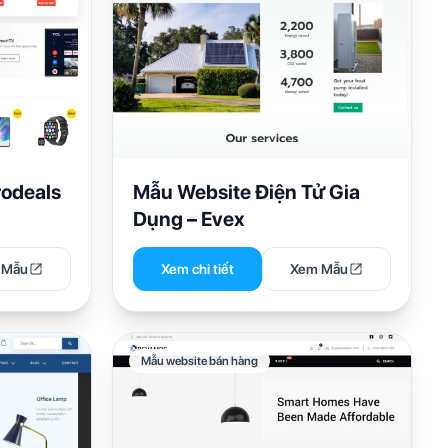
rodeals
Mẫu Website Điện Tử Gia
Dụng – Evex
 Mẫu
Xem chi tiết
Xem Mẫu
Mẫu website bán hàng