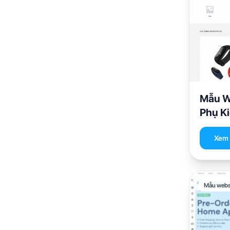
Mẫu website hàng công
120
nghiệp
Mẫu Website mỹ phẩm
145
Mẫu website rao vặt
11
Mẫu W
Phụ K
Mẫu website sản phẩm nông
74
nghiệp
Xem c
Mẫu website thời trang
225
Mẫu webs
Mẫu website thời trang trẻ
30
em