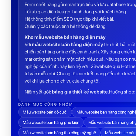
Form chốt hàng gửi email trực tiếp và lưu database tro
Tối ưu giao diện kêu gọi hành động với khách hàng
Hệ thống tính điểm SEO trực tiếp khi viết bài.
Quản lý các thuộc tính hệ thống dễ dàng
Kho mẫu website bán hàng điện máy
Với
mẫu website bán hàng điện máy
thu hút, bắt mắ
chiến bán hàng online đầy cạnh tranh. Xây dựng chiến l
marketing sản phẩm một cách hiểu quả. Nếu bạn có nh
nghiệp của mình, hãy liên hệ với
123website
qua Hotlin
tư vấn miễn phí. Chúng tôi cam kết mang đến cho khách 
vời khi lựa chọn dịch vụ của chúng tôi.
Niêm yết gói:
bảng giá thiết kế website
.Hướng shop
DANH MỤC CÙNG NHÓM
Mẫu website bán đồ cưới
Mẫu website bán hàng công ngh
Mẫu website bán hàng phụ kiện
Mẫu website bán hàng phụ 
Mẫu website bán hàng thủ công mỹ nghệ
Mẫu website bán