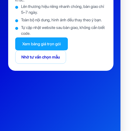
khác.
Lên thương hiệu riêng nhanh chóng, bàn giao chỉ
5–7 ngày.
Toàn bộ nội dung, hình ảnh đều thay theo ý bạn.
Tự cập nhật website sau bàn giao, không cần biết
code.
Xem bảng giá trọn gói
Nhờ tư vấn chọn mẫu