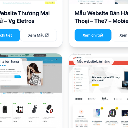
ebsite Thương Mại
Mẫu Website Bán Hà
ử – Vg Eletros
Thoại – The7 – Mobi
hi tiết
Xem Mẫu
Xem chi tiết
Xem
ite bán hàng
Mẫu website bán hàng