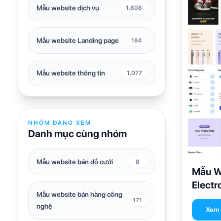
Mẫu website dịch vụ
1.808
Mẫu website Landing page
184
Mẫu website thông tin
1.077
NHÓM ĐANG XEM
Danh mục cùng nhóm
Mẫu website bán đồ cưới
8
Mẫu W
Electr
Mẫu website bán hàng công
171
nghệ
Xem c