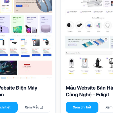
ebsite Điện Máy
Mẫu Website Bán H
on
Công Nghệ – Edigit
hi tiết
Xem Mẫu
Xem chi tiết
Xem