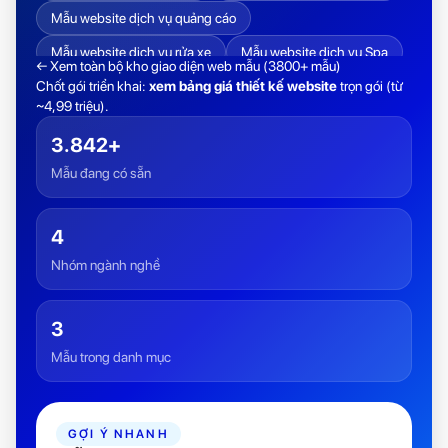
Mẫu website dịch vụ quảng cáo
Mẫu website dịch vụ rửa xe
Mẫu website dịch vụ Spa
← Xem toàn bộ kho giao diện web mẫu (3800+ mẫu)
Chốt gói triển khai:
xem bảng giá thiết kế website
trọn gói (từ
Mẫu website dịch vụ sửa chữa thiết bị công nghệ
~4,99 triệu).
Mẫu website dịch vụ sửa chữa thiết bị gia dụng
3.842+
Mẫu website dịch vụ sửa xe
Mẫu đang có sẵn
Mẫu website dịch vụ tiệc cưới
Mẫu website dịch vụ vận tải
Mẫu website du lịch
4
Mẫu website gia sư
Mẫu website giáo dục
Nhóm ngành nghề
Mẫu website khách sạn
Mẫu website Luật
Mẫu website Năng lượng mặt trời
3
Mẫu trong danh mục
Mẫu website nhà hàng
Mẫu website phòng tập Gym
Mẫu website tài chính
Mẫu website thiết kế
Mẫu website thiết kế nội thất
GỢI Ý NHANH