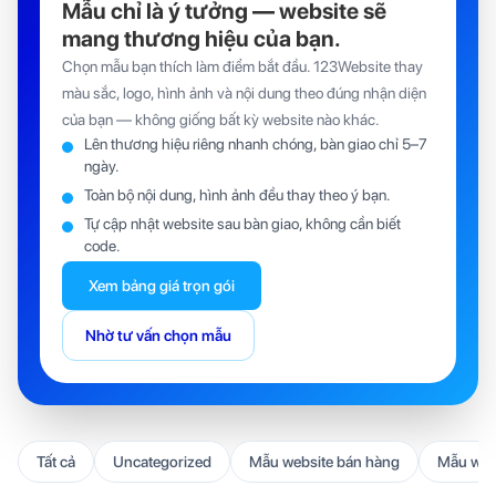
Mẫu chỉ là ý tưởng — website sẽ
Mẫu website thiết kế xây dựng
Mẫu website thú cưng
mang thương hiệu của bạn.
Mẫu website tín dụng
Mẫu website trung tâm yoga
Chọn mẫu bạn thích làm điểm bắt đầu. 123Website thay
Mẫu website tư vấn
màu sắc, logo, hình ảnh và nội dung theo đúng nhận diện
của bạn — không giống bất kỳ website nào khác.
Mẫu website tư vấn tài chính-du học
Mẫu website y tế
Lên thương hiệu riêng nhanh chóng, bàn giao chỉ 5–7
ngày.
Toàn bộ nội dung, hình ảnh đều thay theo ý bạn.
Tự cập nhật website sau bàn giao, không cần biết
code.
Xem bảng giá trọn gói
Nhờ tư vấn chọn mẫu
Tất cả
Uncategorized
Mẫu website bán hàng
Mẫu webs