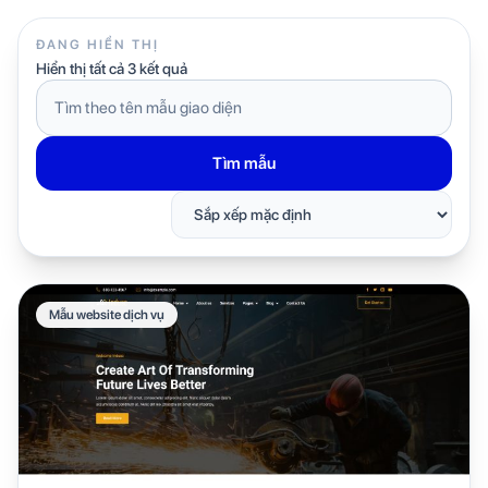
ĐANG HIỂN THỊ
Hiển thị tất cả 3 kết quả
Tìm
kiếm
mẫu
giao
Tìm mẫu
diện
Mẫu website dịch vụ