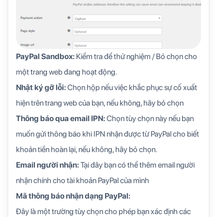
PayPal Sandbox:
Kiểm tra để thử nghiệm / Bỏ chọn cho
một trang web đang hoạt động.
Nhật ký gỡ lỗi:
Chọn hộp nếu việc khắc phục sự cố xuất
hiện trên trang web của bạn, nếu không, hãy bỏ chọn
Thông báo qua email IPN:
Chọn tùy chọn này nếu bạn
muốn gửi thông báo khi IPN nhận được từ PayPal cho biết
khoản tiền hoàn lại, nếu không, hãy bỏ chọn.
Email người nhận:
Tại đây bạn có thể thêm email người
nhận chính cho tài khoản PayPal của mình
Mã thông báo nhận dạng PayPal:
Đây là một trường tùy chọn cho phép bạn xác định các