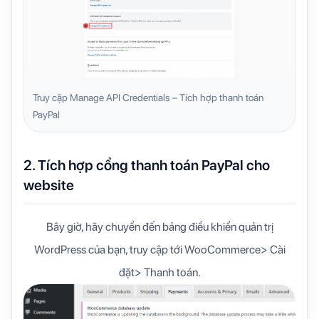
Truy cập Manage API Credentials – Tích hợp thanh toán
PayPal
2. Tích hợp cổng thanh toán PayPal cho
website
Bây giờ, hãy chuyển đến bảng điều khiển quản trị
WordPress của bạn, truy cập tới WooCommerce> Cài
đặt> Thanh toán.