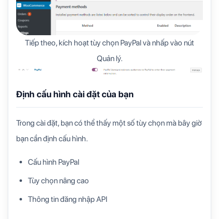
Tiếp theo, kích hoạt tùy chọn PayPal và nhấp vào nút
Quản lý.
Định cấu hình cài đặt của bạn
Trong cài đặt, bạn có thể thấy một số tùy chọn mà bây giờ
bạn cần định cấu hình.
Cấu hình PayPal
Tùy chọn nâng cao
Thông tin đăng nhập API