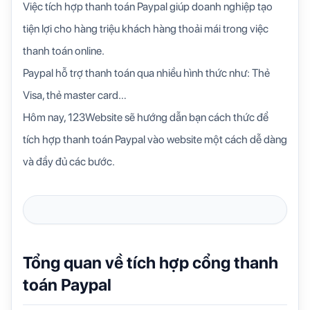
Việc tích hợp thanh toán Paypal giúp doanh nghiệp tạo
tiện lợi cho hàng triệu khách hàng thoải mái trong việc
thanh toán online.
Paypal hỗ trợ thanh toán qua nhiều hình thức như: Thẻ
Visa, thẻ master card…
Hôm nay, 123Website sẽ hướng dẫn bạn cách thức để
tích hợp thanh toán Paypal vào website một cách dễ dàng
và đầy đủ các bước.
Tổng quan về tích hợp cổng thanh
toán Paypal