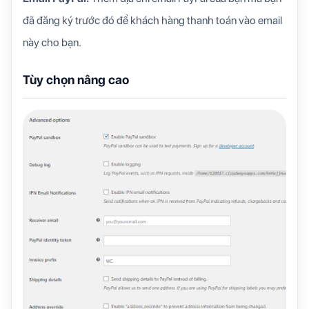
đã đăng ký trước đó để khách hàng thanh toán vào email
này cho bạn.
Tùy chọn nâng cao