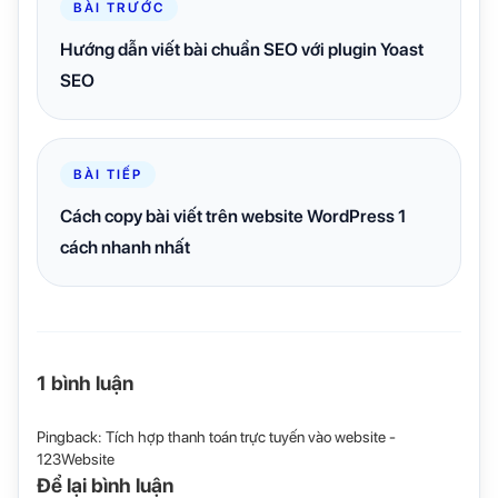
BÀI TRƯỚC
Hướng dẫn viết bài chuẩn SEO với plugin Yoast
SEO
BÀI TIẾP
Cách copy bài viết trên website WordPress 1
cách nhanh nhất
1 bình luận
Pingback:
Tích hợp thanh toán trực tuyến vào website -
123Website
Để lại bình luận