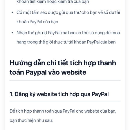
khoản tiết kiệm hoặc kiểm tra của bạn
Có một tấm séc được gửi qua thư cho bạn về số dư tài
khoản PayPal của bạn
Nhận thẻ ghi nợ PayPal mà bạn có thể sử dụng để mua
hàng trong thế giới thực từ tài khoản PayPal của bạn
Hướng dẫn chi tiết tích hợp thanh
toán Paypal vào website
1. Đăng ký website tích hợp qua PayPal
Để tích hợp thanh toán qua PayPal cho website của bạn,
bạn thực hiện như sau: