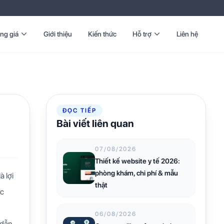
ng giá
Giới thiệu
Kiến thức
Hỗ trợ
Liên hệ
ĐỌC TIẾP
Bài viết liên quan
07/08/2026
Thiết kế website y tế 2026:
phòng khám, chi phí & mẫu
à lợi
thật
ực
06/08/2026
 dẫn