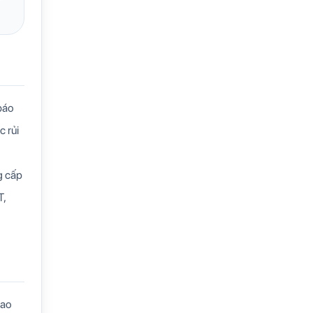
báo
 rủi
g cấp
T,
iao