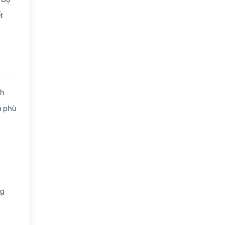
t
nh
h phù
ng