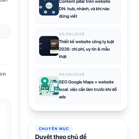
Content pillar trên website
DN: hub, nhánh, và khi nào
đừng viết
05/08/2026
Thiết kế website công ty luật
2026: chi phí, uy tín & mẫu
thật
inh
04/08/2026
SEO Google Maps + website
local: việc cần làm trước khi đổ
ads
CHUYÊN MỤC
Duyệt theo chủ đề