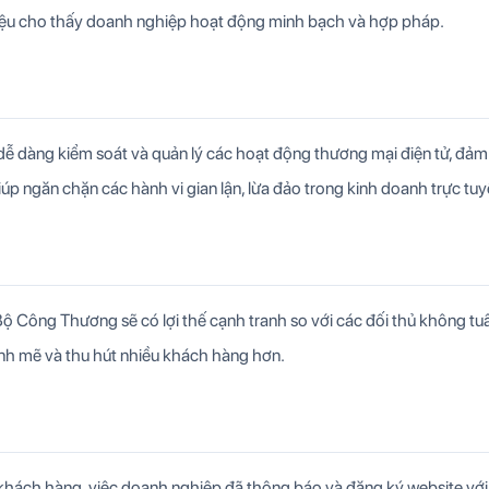
iệu cho thấy doanh nghiệp hoạt động minh bạch và hợp pháp.
ễ dàng kiểm soát và quản lý các hoạt động thương mại điện tử, đả
iúp ngăn chặn các hành vi gian lận, lừa đảo trong kinh doanh trực tuy
ộ Công Thương sẽ có lợi thế cạnh tranh so với các đối thủ không tu
nh mẽ và thu hút nhiều khách hàng hơn.
khách hàng, việc doanh nghiệp đã thông báo và đăng ký website vớ