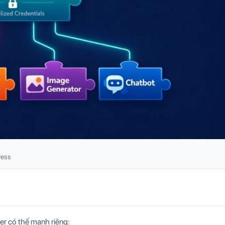
ress
der có thế mạnh riêng: