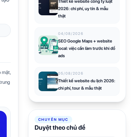
Thiết kế website công ty luật
2026: chi phí, uy tín & mẫu
thật
04/08/2026
SEO Google Maps + website
local: việc cần làm trước khi đổ
ads
o mật,
05/08/2026
Thiết kế website du lịch 2026:
trung
chi phí, tour & mẫu thật
CHUYÊN MỤC
Duyệt theo chủ đề