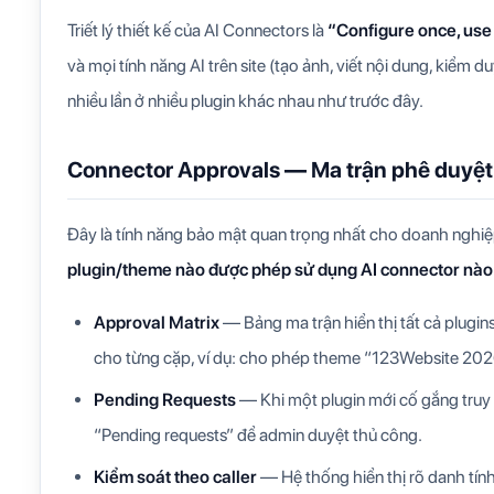
Triết lý thiết kế của AI Connectors là
“Configure once, us
và mọi tính năng AI trên site (tạo ảnh, viết nội dung, kiể
nhiều lần ở nhiều plugin khác nhau như trước đây.
Connector Approvals — Ma trận phê duyệt
Đây là tính năng bảo mật quan trọng nhất cho doanh nghiệp
plugin/theme nào được phép sử dụng AI connector nào
Approval Matrix
— Bảng ma trận hiển thị tất cả plugi
cho từng cặp, ví dụ: cho phép theme “123Website 20
Pending Requests
— Khi một plugin mới cố gắng truy
“Pending requests” để admin duyệt thủ công.
Kiểm soát theo caller
— Hệ thống hiển thị rõ danh tính c