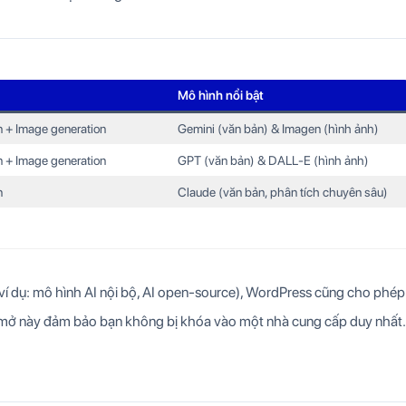
Mô hình nổi bật
n + Image generation
Gemini (văn bản) & Imagen (hình ảnh)
n + Image generation
GPT (văn bản) & DALL-E (hình ảnh)
n
Claude (văn bản, phân tích chuyên sâu)
(ví dụ: mô hình AI nội bộ, AI open-source), WordPress cũng cho phé
c mở này đảm bảo bạn không bị khóa vào một nhà cung cấp duy nhất.