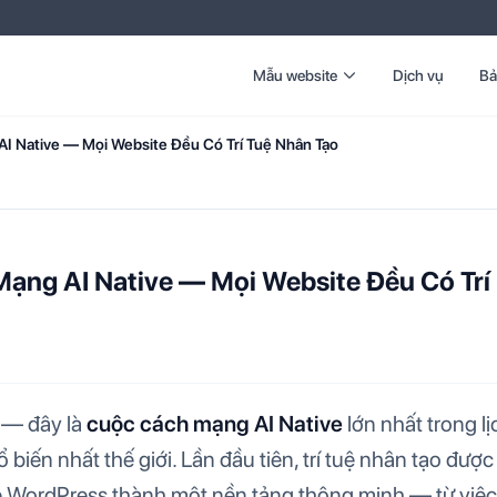
Mẫu website
Dịch vụ
Bả
I Native — Mọi Website Đều Có Trí Tuệ Nhân Tạo
C WORDPRESS
ạng AI Native — Mọi Website Đều Có Trí
 — đây là
cuộc cách mạng AI Native
lớn nhất trong lị
iến nhất thế giới. Lần đầu tiên, trí tuệ nhân tạo được 
ite WordPress thành một nền tảng thông minh — từ việc