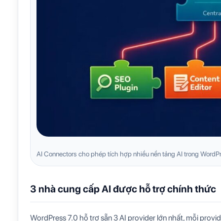
AI Connectors cho phép tích hợp nhiều nền tảng AI trong WordP
3 nhà cung cấp AI được hỗ trợ chính thức
WordPress 7.0 hỗ trợ sẵn 3 AI provider lớn nhất, mỗi provi