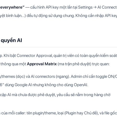
e everywhere”
— cấu hình API key một lần tại Settings → AI Connect
m duyệt bình luận…) đều tự động sử dụng chung. Không cần nhập API ke
 quyền AI
. Khi bật Connector Approval, quản trị viên có toàn quyền kiểm soát
thông qua một
Approval Matrix
(ma trận phê duyệt) trực quan:
ns/themes (dọc) và AI connectors (ngang). Admin chỉ cần toggle ON
26” dùng Google AI nhưng không cho dùng OpenAI.
 cập AI mà chưa được phê duyệt, yêu cầu sẽ nằm trong hàng chờ
ủa mỗi caller: tên plugin/theme, loại (Plugin hay Chủ đề), và file gốc