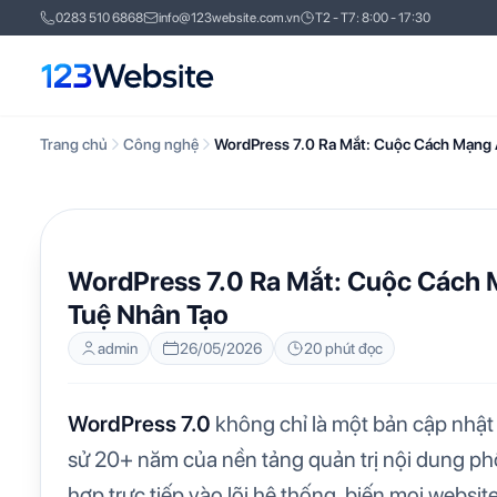
0283 510 6868
info@123website.com.vn
T2 - T7: 8:00 - 17:30
Trang chủ
Công nghệ
WordPress 7.0 Ra Mắt: Cuộc Cách Mạng A
CÔNG NGHỆ
KIẾN THỨC WEBSITE
TIN TỨ
WordPress 7.0 Ra Mắt: Cuộc Cách M
Tuệ Nhân Tạo
admin
26/05/2026
20 phút đọc
WordPress 7.0
không chỉ là một bản cập nhật
sử 20+ năm của nền tảng quản trị nội dung phổ b
hợp trực tiếp vào lõi hệ thống, biến mọi webs