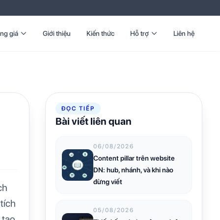
ng giá
Giới thiệu
Kiến thức
Hỗ trợ
Liên hệ
ĐỌC TIẾP
Bài viết liên quan
06/08/2026
Content pillar trên website
DN: hub, nhánh, và khi nào
đừng viết
ch
tích
05/08/2026
 tạo