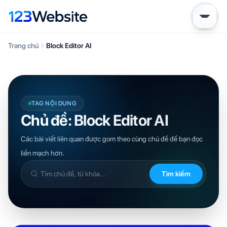
Trang chủ
Block Editor AI
TAG NỘI DUNG
Chủ đề: Block Editor AI
Các bài viết liên quan được gom theo cùng chủ đề để bạn đọc
liền mạch hơn.
Tìm kiếm
Tìm
trong
kiến
thức