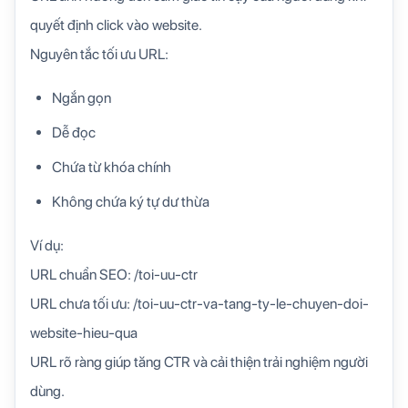
quyết định click vào website.
Nguyên tắc tối ưu URL:
Ngắn gọn
Dễ đọc
Chứa từ khóa chính
Không chứa ký tự dư thừa
Ví dụ:
URL chuẩn SEO: /toi-uu-ctr
URL chưa tối ưu: /toi-uu-ctr-va-tang-ty-le-chuyen-doi-
website-hieu-qua
URL rõ ràng giúp tăng CTR và cải thiện trải nghiệm người
dùng.