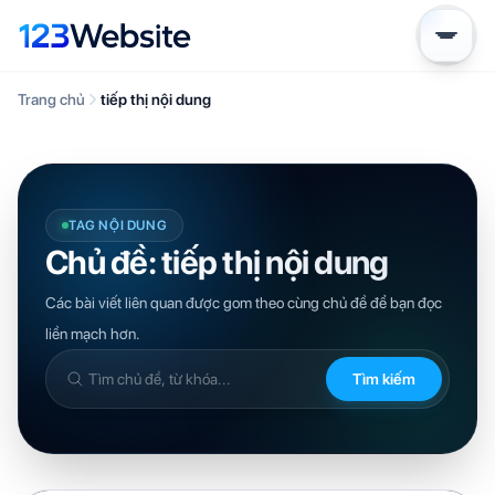
Trang chủ
tiếp thị nội dung
TAG NỘI DUNG
Chủ đề: tiếp thị nội dung
Các bài viết liên quan được gom theo cùng chủ đề để bạn đọc
liền mạch hơn.
Tìm kiếm
Tìm
trong
kiến
thức