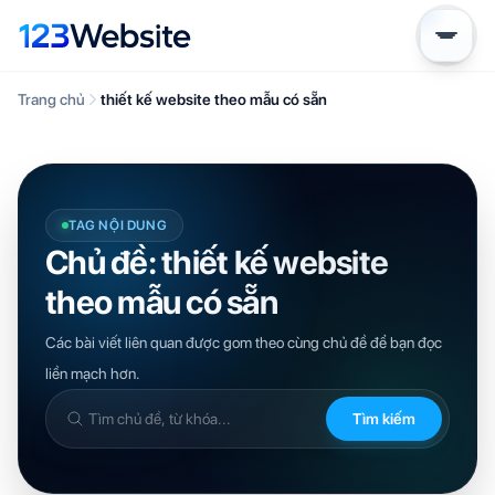
Trang chủ
thiết kế website theo mẫu có sẵn
TAG NỘI DUNG
Chủ đề: thiết kế website
theo mẫu có sẵn
Các bài viết liên quan được gom theo cùng chủ đề để bạn đọc
liền mạch hơn.
Tìm kiếm
Tìm
trong
kiến
thức