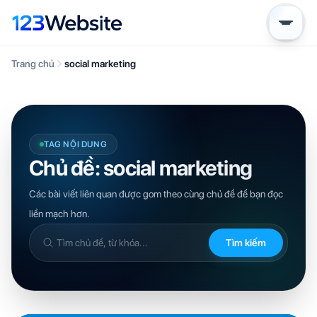
Trang chủ
social marketing
TAG NỘI DUNG
Chủ đề: social marketing
Các bài viết liên quan được gom theo cùng chủ đề để bạn đọc
liền mạch hơn.
Tìm kiếm
Tìm
trong
kiến
thức