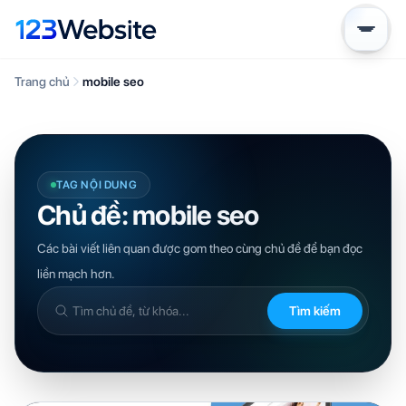
Trang chủ
mobile seo
TAG NỘI DUNG
Chủ đề: mobile seo
Các bài viết liên quan được gom theo cùng chủ đề để bạn đọc
liền mạch hơn.
Tìm kiếm
Tìm
trong
kiến
thức