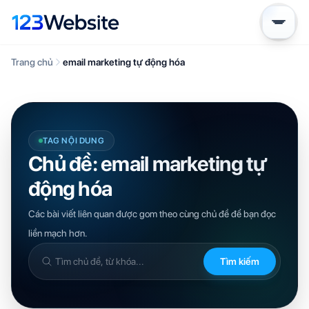
Trang chủ
email marketing tự động hóa
TAG NỘI DUNG
Chủ đề: email marketing tự
động hóa
Các bài viết liên quan được gom theo cùng chủ đề để bạn đọc
liền mạch hơn.
Tìm kiếm
Tìm
trong
kiến
thức