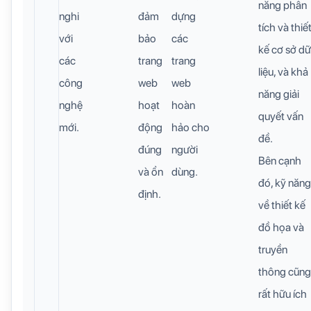
năng phân
nghi
đảm
dựng
tích và thiế
với
bảo
các
kế cơ sở dữ
các
trang
trang
liệu, và khả
công
web
web
năng giải
nghệ
hoạt
hoàn
quyết vấn
mới.
động
hảo cho
đề.
đúng
người
Bên cạnh
và ổn
dùng.
đó, kỹ năng
định.
về thiết kế
đồ họa và
truyền
thông cũng
rất hữu ích