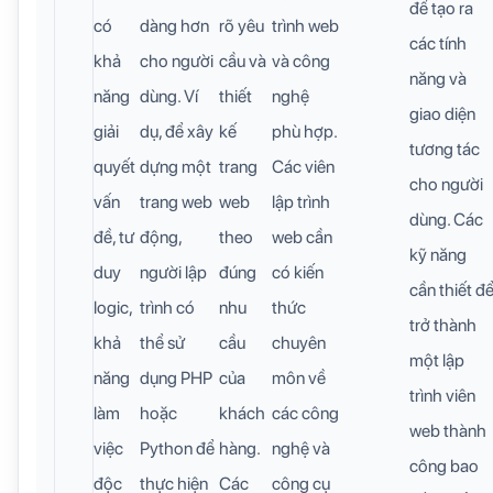
để tạo ra
có
dàng hơn
rõ yêu
trình web
các tính
khả
cho người
cầu và
và công
năng và
năng
dùng. Ví
thiết
nghệ
giao diện
giải
dụ, để xây
kế
phù hợp.
tương tác
quyết
dựng một
trang
Các viên
cho người
vấn
trang web
web
lập trình
dùng. Các
đề, tư
động,
theo
web cần
kỹ năng
duy
người lập
đúng
có kiến
cần thiết đ
logic,
trình có
nhu
thức
trở thành
khả
thể sử
cầu
chuyên
một lập
năng
dụng PHP
của
môn về
trình viên
làm
hoặc
khách
các công
web thành
việc
Python để
hàng.
nghệ và
công bao
độc
thực hiện
Các
công cụ