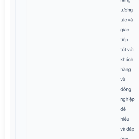
tương
tác và
giao
tiếp
tốt với
khách
hàng
và
đồng
nghiệp
để
hiểu
và đáp
ứng