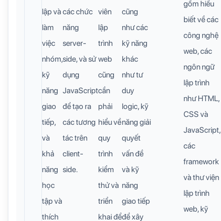
gồm hiểu
lập và
các chức
viên
cũng
biết về các
làm
năng
lập
như các
công nghệ
việc
server-
trình
kỹ năng
web, các
nhóm,
side, và sử
web
khác
ngôn ngữ
kỹ
dụng
cũng
như tư
lập trình
năng
JavaScript
cần
duy
như HTML,
giao
để tạo ra
phải
logic, kỹ
CSS và
tiếp,
các tương
hiểu về
năng giải
JavaScript,
và
tác trên
quy
quyết
các
khả
client-
trình
vấn đề
framework
năng
side.
kiểm
và kỹ
và thư viện
học
thử và
năng
lập trình
tập và
triển
giao tiếp
web, kỹ
thích
khai để
để xây