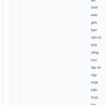
trình
web
giỏi,
bạn
cần có
khả
năng
học
tập và
cập
nhật
kiến
thức
liên