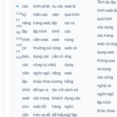
Tóm lại, lập
các
trình phát
ra, các
web là
trình web là
Các
kỹ
triển các
viên
quá trình
quá trình
kỹ
năng
trang web,
lập
tạo ra
năng
xây dựng
lập
lập trình
trình
các
lập
các trang
trình
trình
viên web
web
trang
web và ứng
web
cơ
thường sử
cũng
web và
cơ
dụng web
bản,
dụng các
cần có
ứng
bản
thông qua
các
công cụ và
kỹ
dụng
sử dụng
viên
ngôn ngữ
năng
web
các công
lập
khác nhau
tương
bằng
nghệ và
trình
để tạo ra
tác với
cách sử
ngôn ngữ
web
các trang
khách
dụng các
lập trình
còn
web tốt
hàng
ngôn
khác nhau
cần
hơn và dễ
để hiểu
ngữ lập