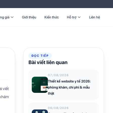
ng giá
Giới thiệu
Kiến thức
Hỗ trợ
Liên hệ
ĐỌC TIẾP
Bài viết liên quan
07/08/2026
Thiết kế website y tế 2026:
phòng khám, chi phí & mẫu
i viết
thật
 khám
06/08/2026