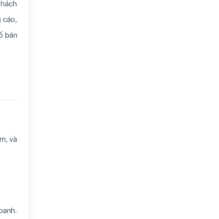
 khách
g cáo,
ố bán
ểm, và
doanh.