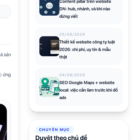
Content pillar trên website
DN: hub, nhánh, và khi nào
đừng viết
05/08/2026
Thiết kế website công ty luật
2026: chi phí, uy tín & mẫu
bá sản
thật
ác ứng
04/08/2026
SEO Google Maps + website
local: việc cần làm trước khi đổ
ads
CHUYÊN MỤC
Duyệt theo chủ đề