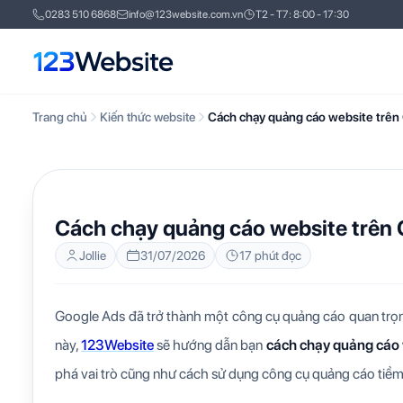
0283 510 6868
info@123website.com.vn
T2 - T7: 8:00 - 17:30
Trang chủ
Kiến thức website
Cách chạy quảng cáo website trên
KIẾN THỨC WEBSITE
QUẢNG CÁO TRỰC TUYẾ
Cách chạy quảng cáo website trên 
Jollie
31/07/2026
17 phút đọc
Google Ads đã trở thành một công cụ quảng cáo quan trọng,
này,
123Website
sẽ hướng dẫn bạn
cách chạy quảng cáo 
phá vai trò cũng như cách sử dụng công cụ quảng cáo tiềm n