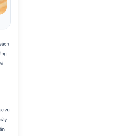
 sách
hống
ai
ục vụ
 này
hần