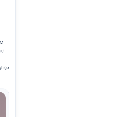
RM
sự.
ghiệp