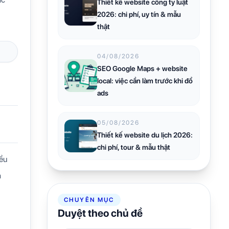
Thiết kế website công ty luật
2026: chi phí, uy tín & mẫu
thật
04/08/2026
SEO Google Maps + website
local: việc cần làm trước khi đổ
ads
05/08/2026
Thiết kế website du lịch 2026:
chi phí, tour & mẫu thật
iều
à
CHUYÊN MỤC
Duyệt theo chủ đề