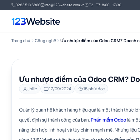
0283 510 6868
info@123website.com.vn
T2 - T7: 8:00 - 17:30
Trang chủ
Công nghệ
Ưu nhược điểm của Odoo CRM? Doanh n
CÔNG NGHỆ
KIẾN THỨC WEBSITE
Ưu nhược điểm của Odoo CRM? Do
Jollie
17/09/2024
15 phút đọc
Quản lý quan hệ khách hàng hiệu quả là một thách thức l
quyết định sự thành công của bạn.
Phần mềm Odoo
là một
năng tích hợp linh hoạt và tùy chỉnh mạnh mẽ. Nhưng liệu 
cùng 123Website phân tích những
ưu nhược điểm của 