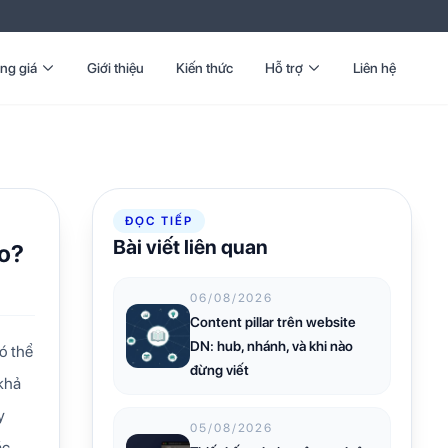
ng giá
Giới thiệu
Kiến thức
Hỗ trợ
Liên hệ
ĐỌC TIẾP
Bài viết liên quan
oo?
06/08/2026
Content pillar trên website
DN: hub, nhánh, và khi nào
ó thể
đừng viết
 khả
y
05/08/2026
ác