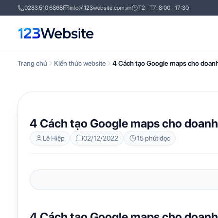
0283 510 6868
info@123website.com.vn
T2 - T7: 8:00 - 17:30
Trang chủ
Kiến thức website
4 Cách tạo Google maps cho doan
KIẾN THỨC WEBSITE
4 Cách tạo Google maps cho doanh
Lê Hiệp
02/12/2022
15 phút đọc
4 Cách tạo Google maps cho doanh