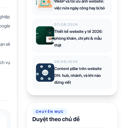
WebP và tối ưu ảnh website:
việc nửa ngày công hay bị bỏ
nghiệp
07/08/2026
oogle
Thiết kế website y tế 2026:
phòng khám, chi phí & mẫu
bạn sẽ
thật
ịch vụ
06/08/2026
Content pillar trên website
DN: hub, nhánh, và khi nào
đừng viết
CHUYÊN MỤC
Duyệt theo chủ đề