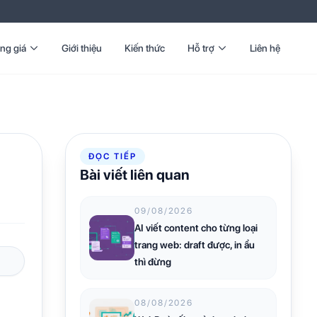
ng giá
Giới thiệu
Kiến thức
Hỗ trợ
Liên hệ
ĐỌC TIẾP
Bài viết liên quan
09/08/2026
AI viết content cho từng loại
trang web: draft được, in ẩu
thì đừng
08/08/2026