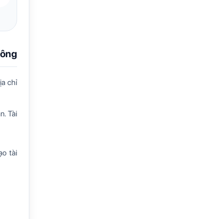
hông
a chỉ
n. Tài
o tài