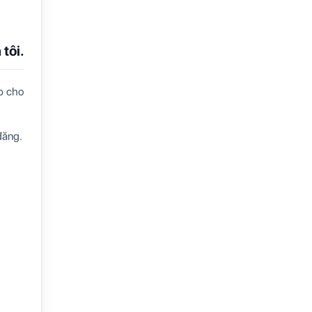
tôi.
p cho
đăng.