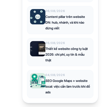
06/08/2026
Content pillar trên website
DN: hub, nhánh, và khi nào
đừng viết
05/08/2026
Thiết kế website công ty luật
2026: chi phí, uy tín & mẫu
thật
04/08/2026
SEO Google Maps + website
local: việc cần làm trước khi đổ
ads