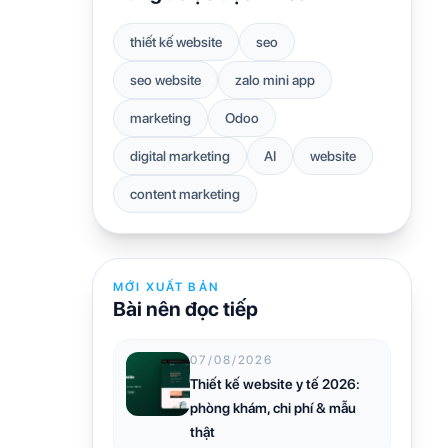
thiết kế website
seo
seo website
zalo mini app
marketing
Odoo
digital marketing
AI
website
content marketing
MỚI XUẤT BẢN
Bài nên đọc tiếp
07/08/2026
Thiết kế website y tế 2026:
phòng khám, chi phí & mẫu
thật