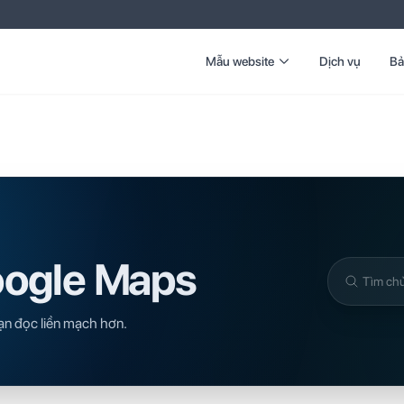
Mẫu website
Dịch vụ
Bả
oogle Maps
Tìm
trong
ạn đọc liền mạch hơn.
kiến
thức