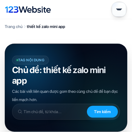
Trang chủ
thiết kế zalo mini app
TAG NỘI DUNG
Chủ đề: thiết kế zalo mini
app
Các bài viết liên quan được gom theo cùng chủ đề để bạn đọc
liền mạch hơn.
Tìm kiếm
Tìm
trong
kiến
thức