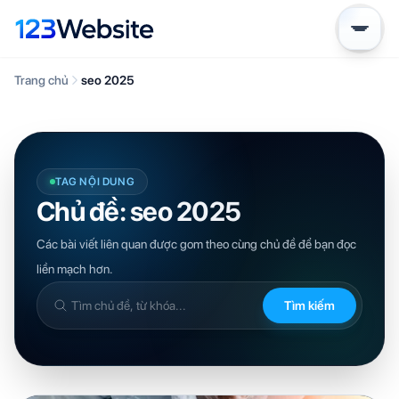
Trang chủ
seo 2025
TAG NỘI DUNG
Chủ đề: seo 2025
Các bài viết liên quan được gom theo cùng chủ đề để bạn đọc
liền mạch hơn.
Tìm kiếm
Tìm
trong
kiến
thức