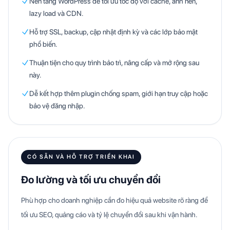
Nền tảng WordPress dễ tối ưu tốc độ với cache, ảnh nén,
lazy load và CDN.
Hỗ trợ SSL, backup, cập nhật định kỳ và các lớp bảo mật
phổ biến.
Thuận tiện cho quy trình bảo trì, nâng cấp và mở rộng sau
này.
Dễ kết hợp thêm plugin chống spam, giới hạn truy cập hoặc
bảo vệ đăng nhập.
CÓ SẴN VÀ HỖ TRỢ TRIỂN KHAI
Đo lường và tối ưu chuyển đổi
Phù hợp cho doanh nghiệp cần đo hiệu quả website rõ ràng để
tối ưu SEO, quảng cáo và tỷ lệ chuyển đổi sau khi vận hành.