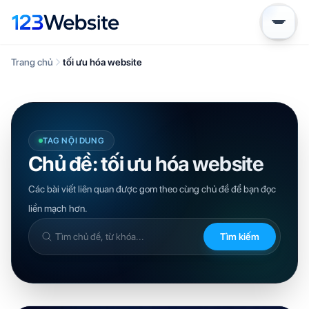
Trang chủ
tối ưu hóa website
TAG NỘI DUNG
Chủ đề: tối ưu hóa website
Các bài viết liên quan được gom theo cùng chủ đề để bạn đọc
liền mạch hơn.
Tìm kiếm
Tìm
trong
kiến
thức