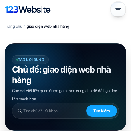
Trang chủ
giao diện web nhà hàng
TAG NỘI DUNG
Chủ đề: giao diện web nhà
hàng
Các bài viết liên quan được gom theo cùng chủ đề để bạn đọc
liền mạch hơn.
Tìm kiếm
Tìm
trong
kiến
thức