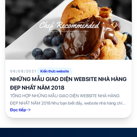
06/08/2021
Kiến thức website
NHỮNG MẪU GIAO DIỆN WEBSITE NHÀ HÀNG
ĐẸP NHẤT NĂM 2018
TỔNG HỢP NHỮNG MẪU GIAO DIỆN WEBSITE NHÀ HÀNG
ĐẸP NHẤT NĂM 2018 Như bạn biết đấy, website nhà hàng chính
Đọc tiếp
là một hình ảnh thu...