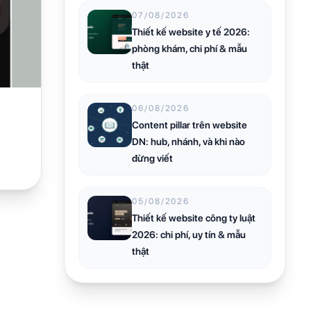
07/08/2026
Thiết kế website y tế 2026:
phòng khám, chi phí & mẫu
thật
06/08/2026
Content pillar trên website
DN: hub, nhánh, và khi nào
đừng viết
05/08/2026
Thiết kế website công ty luật
2026: chi phí, uy tín & mẫu
thật