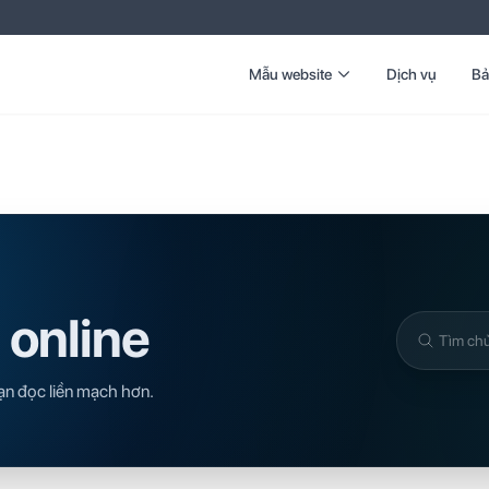
Mẫu website
Dịch vụ
Bả
 online
Tìm
trong
ạn đọc liền mạch hơn.
kiến
thức