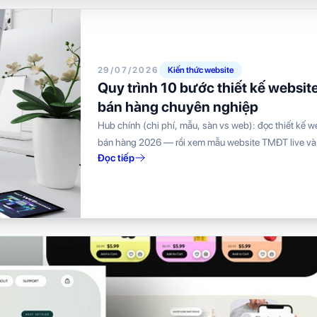
29/07/2026
Kiến thức website
Quy trình 10 bước thiết kế websit
bán hàng chuyên nghiệp
Hub chính (chi phí, mẫu, sàn vs web): đọc thiết kế w
bán hàng 2026 — rồi xem mẫu website TMĐT live và
Đọc tiếp
bảng...