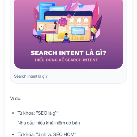
Search intent là gì?
Ví dụ:
Từ khóa: “SEO là gì”
Nhu cầu: hiểu khái niệm cơ bản
Từ khóa: “dịch vụ SEO HCM”