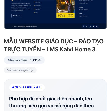
MẪU WEBSITE GIÁO DỤC – ĐÀO TẠO
TRỰC TUYẾN – LMS Kalvi Home 3
Mã giao diện:
18354
Mẫu website giáo dục
GỢI Ý TRIỂN KHAI
Phù hợp để chốt giao diện nhanh, lên
thương hiệu gọn và mở rộng dần theo