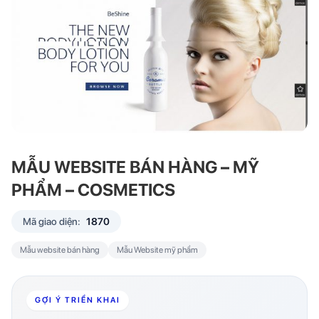
MẪU WEBSITE BÁN HÀNG – MỸ
PHẨM – COSMETICS
Mã giao diện:
1870
Mẫu website bán hàng
Mẫu Website mỹ phẩm
GỢI Ý TRIỂN KHAI