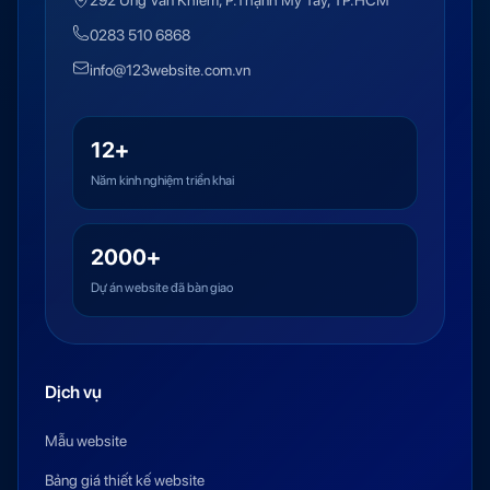
292 Ung Văn Khiêm, P.Thạnh Mỹ Tây, TP.HCM
0283 510 6868
info@123website.com.vn
12+
Năm kinh nghiệm triển khai
2000+
Dự án website đã bàn giao
Dịch vụ
Mẫu website
Bảng giá thiết kế website