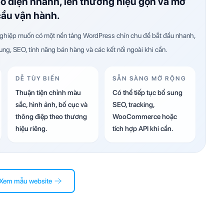
ao diện nhanh, lên thương hiệu gọn và mở
cầu vận hành.
hiệp muốn có một nền tảng WordPress chỉn chu để bắt đầu nhanh,
dung, SEO, tính năng bán hàng và các kết nối ngoài khi cần.
DỄ TÙY BIẾN
SẴN SÀNG MỞ RỘNG
Thuận tiện chỉnh màu
Có thể tiếp tục bổ sung
sắc, hình ảnh, bố cục và
SEO, tracking,
thông điệp theo thương
WooCommerce hoặc
hiệu riêng.
tích hợp API khi cần.
Xem mẫu website