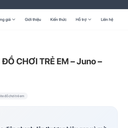
ng giá
Giới thiệu
Kiến thức
Hỗ trợ
Liên hệ
ĐỒ CHƠI TRẺ EM – Juno –
te đồ chơi trẻ em