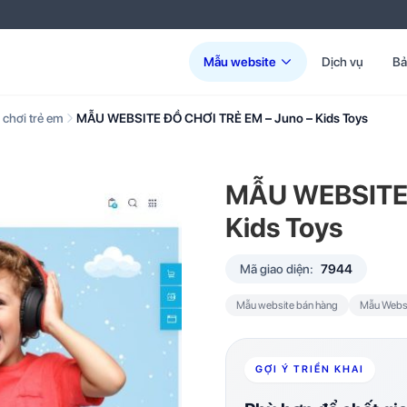
Mẫu website
Dịch vụ
Bả
chơi trẻ em
MẪU WEBSITE ĐỒ CHƠI TRẺ EM – Juno – Kids Toys
MẪU WEBSITE 
Kids Toys
Mã giao diện:
7944
Mẫu website bán hàng
Mẫu Websi
GỢI Ý TRIỂN KHAI