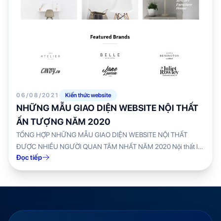
06/08/2021
Kiến thức website
NHỮNG MẪU GIAO DIỆN WEBSITE NỘI THẤT
ẤN TƯỢNG NĂM 2020
TỔNG HỢP NHỮNG MẪU GIAO DIỆN WEBSITE NỘI THẤT
ĐƯỢC NHIỀU NGƯỜI QUAN TÂM NHẤT NĂM 2020 Nội thất là
Đọc tiếp
một ngành nghệ thuật...