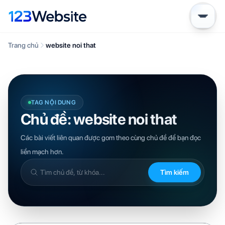
Trang chủ
website noi that
TAG NỘI DUNG
Chủ đề: website noi that
Các bài viết liên quan được gom theo cùng chủ đề để bạn đọc
liền mạch hơn.
Tìm kiếm
Tìm
trong
kiến
thức