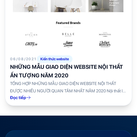
06/08/2021
Kiến thức website
NHỮNG MẪU GIAO DIỆN WEBSITE NỘI THẤT
ẤN TƯỢNG NĂM 2020
TỔNG HỢP NHỮNG MẪU GIAO DIỆN WEBSITE NỘI THẤT
ĐƯỢC NHIỀU NGƯỜI QUAN TÂM NHẤT NĂM 2020 Nội thất là
Đọc tiếp
một ngành nghệ thuật...