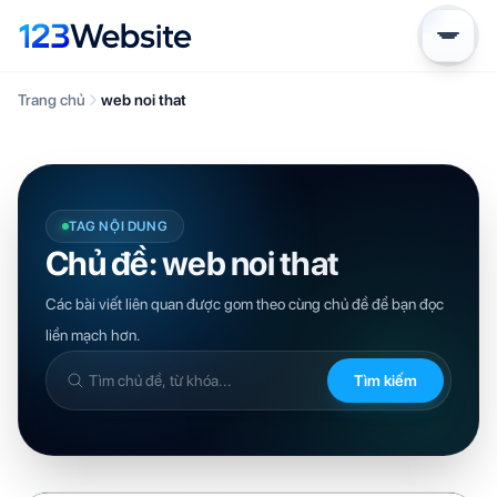
Trang chủ
web noi that
TAG NỘI DUNG
Chủ đề: web noi that
Các bài viết liên quan được gom theo cùng chủ đề để bạn đọc
liền mạch hơn.
Tìm kiếm
Tìm
trong
kiến
thức