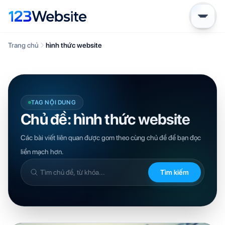
Trang chủ
hình thức website
TAG NỘI DUNG
Chủ đề: hình thức website
Các bài viết liên quan được gom theo cùng chủ đề để bạn đọc
liền mạch hơn.
Tìm kiếm
Tìm
trong
kiến
thức