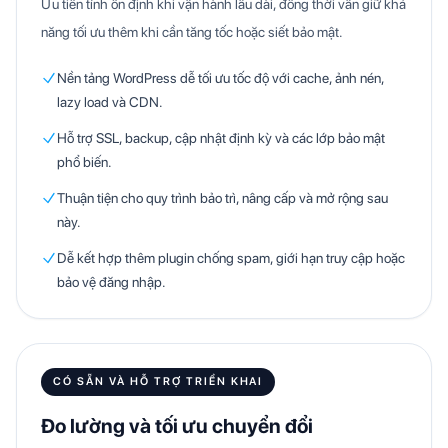
Ưu tiên tính ổn định khi vận hành lâu dài, đồng thời vẫn giữ khả
năng tối ưu thêm khi cần tăng tốc hoặc siết bảo mật.
Nền tảng WordPress dễ tối ưu tốc độ với cache, ảnh nén,
lazy load và CDN.
Hỗ trợ SSL, backup, cập nhật định kỳ và các lớp bảo mật
phổ biến.
Thuận tiện cho quy trình bảo trì, nâng cấp và mở rộng sau
này.
Dễ kết hợp thêm plugin chống spam, giới hạn truy cập hoặc
bảo vệ đăng nhập.
CÓ SẴN VÀ HỖ TRỢ TRIỂN KHAI
Đo lường và tối ưu chuyển đổi