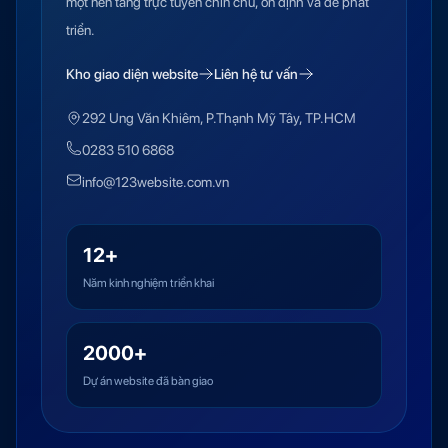
một nền tảng trực tuyến chỉn chu, ổn định và dễ phát
triển.
Kho giao diện website
Liên hệ tư vấn
292 Ung Văn Khiêm, P.Thạnh Mỹ Tây, TP.HCM
0283 510 6868
info@123website.com.vn
12+
Năm kinh nghiệm triển khai
2000+
Dự án website đã bàn giao