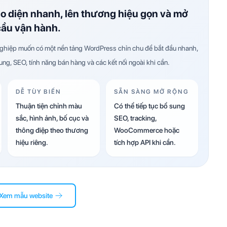
ao diện nhanh, lên thương hiệu gọn và mở
cầu vận hành.
hiệp muốn có một nền tảng WordPress chỉn chu để bắt đầu nhanh,
dung, SEO, tính năng bán hàng và các kết nối ngoài khi cần.
DỄ TÙY BIẾN
SẴN SÀNG MỞ RỘNG
Thuận tiện chỉnh màu
Có thể tiếp tục bổ sung
sắc, hình ảnh, bố cục và
SEO, tracking,
thông điệp theo thương
WooCommerce hoặc
hiệu riêng.
tích hợp API khi cần.
Xem mẫu website