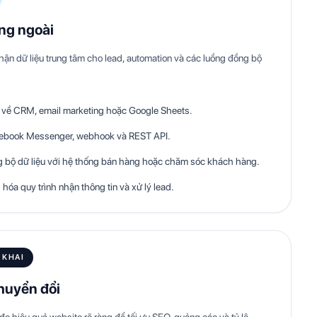
ống ngoài
hận dữ liệu trung tâm cho lead, automation và các luồng đồng bộ
d về CRM, email marketing hoặc Google Sheets.
acebook Messenger, webhook và REST API.
 bộ dữ liệu với hệ thống bán hàng hoặc chăm sóc khách hàng.
óa quy trình nhận thông tin và xử lý lead.
 KHAI
chuyển đổi
 hiệu quả website rõ ràng để tối ưu SEO, quảng cáo và tỷ lệ