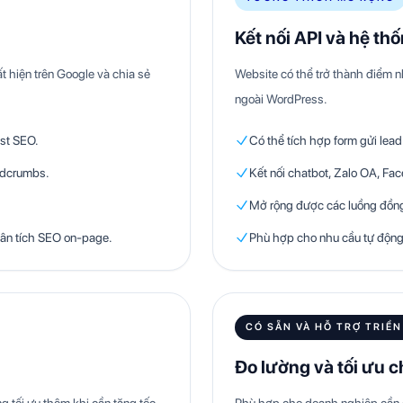
Kết nối API và hệ th
t hiện trên Google và chia sẻ
Website có thể trở thành điểm n
ngoài WordPress.
st SEO.
Có thể tích hợp form gửi lea
eadcrumbs.
Kết nối chatbot, Zalo OA, F
Mở rộng được các luồng đồng
ân tích SEO on-page.
Phù hợp cho nhu cầu tự động h
CÓ SẴN VÀ HỖ TRỢ TRIỂN
Đo lường và tối ưu 
ng tối ưu thêm khi cần tăng tốc
Phù hợp cho doanh nghiệp cần đo