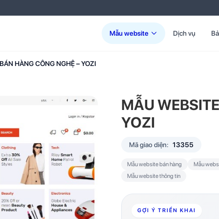
Mẫu website
Dịch vụ
Bả
BÁN HÀNG CÔNG NGHỆ – YOZI
MẪU WEBSITE
YOZI
Mã giao diện:
13355
Mẫu website bán hàng
Mẫu websi
Mẫu website thông tin
GỢI Ý TRIỂN KHAI