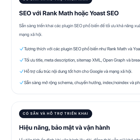
SEO với Rank Math hoặc Yoast SEO
Sẵn sàng triển khai các plugin SEO phổ biến để tối ưu khả năng xuấ
mạng xã hội.
Tương thích với các plugin SEO phổ biến như Rank Math và Yoa
Tối ưu title, meta description, sitemap XML, Open Graph và br
Hỗ trợ cấu trúc nội dung tốt hơn cho Google và mạng xã hội.
Sẵn sàng mở rộng schema, chuyển hướng, index/noindex và ph
CÓ SẴN VÀ HỖ TRỢ TRIỂN KHAI
Hiệu năng, bảo mật và vận hành
Ưu tiên tính ổn định khi vận hành lâu dài, đồng thời vẫn giữ khả nă