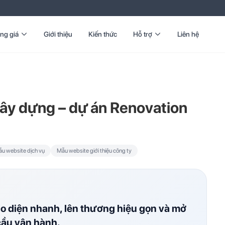
ng giá
Giới thiệu
Kiến thức
Hỗ trợ
Liên hệ
ây dựng – dự án Renovation
u website dịch vụ
Mẫu website giới thiệu công ty
ao diện nhanh, lên thương hiệu gọn và mở
cầu vận hành.