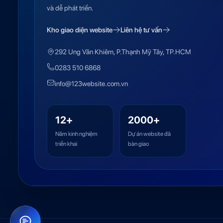
và dễ phát triển.
Kho giao diện website
Liên hệ tư vấn
292 Ung Văn Khiêm, P.Thạnh Mỹ Tây, TP.HCM
0283 510 6868
info@123website.com.vn
12+
2000+
Năm kinh nghiệm
Dự án website đã
triển khai
bàn giao