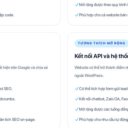
Mở rộng được theo quy trình
iệp code.
Phù hợp cho cả website bán 
TƯƠNG THÍCH MỞ RỘNG
Kết nối API và hệ th
t hiện trên Google và chia sẻ
Website có thể trở thành điểm n
ngoài WordPress.
st SEO.
Có thể tích hợp form gửi lea
eadcrumbs.
Kết nối chatbot, Zalo OA, F
Mở rộng được các luồng đồng
ân tích SEO on-page.
Phù hợp cho nhu cầu tự động h