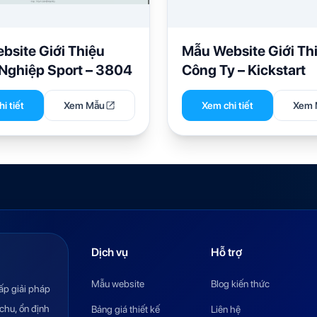
bsite Giới Thiệu
Mẫu Website Giới Th
Nghiệp Sport – 3804
Công Ty – Kickstart
i tiết
Xem Mẫu
Xem chi tiết
Xem 
Dịch vụ
Hỗ trợ
Mẫu website
Blog kiến thức
ấp giải pháp
chu, ổn định
Bảng giá thiết kế
Liên hệ