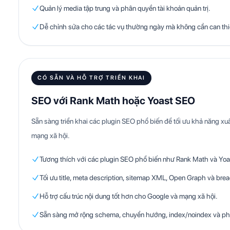
Quản lý media tập trung và phân quyền tài khoản quản trị.
Dễ chỉnh sửa cho các tác vụ thường ngày mà không cần can th
CÓ SẴN VÀ HỖ TRỢ TRIỂN KHAI
SEO với Rank Math hoặc Yoast SEO
Sẵn sàng triển khai các plugin SEO phổ biến để tối ưu khả năng xuấ
mạng xã hội.
Tương thích với các plugin SEO phổ biến như Rank Math và Yoa
Tối ưu title, meta description, sitemap XML, Open Graph và br
Hỗ trợ cấu trúc nội dung tốt hơn cho Google và mạng xã hội.
Sẵn sàng mở rộng schema, chuyển hướng, index/noindex và ph