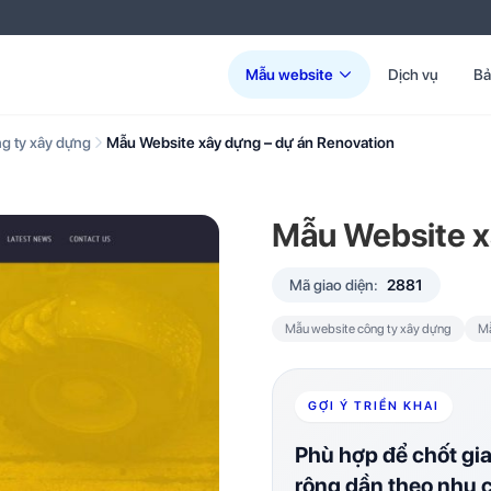
Mẫu website
Dịch vụ
Bả
g ty xây dựng
Mẫu Website xây dựng – dự án Renovation
Mẫu Website x
Mã giao diện:
2881
Mẫu website công ty xây dựng
Mẫ
GỢI Ý TRIỂN KHAI
Phù hợp để chốt gi
rộng dần theo nhu 