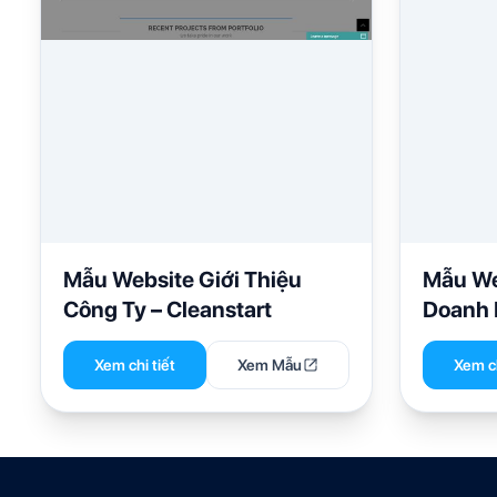
Mẫu Website Giới Thiệu
Mẫu We
Công Ty – Cleanstart
Doanh 
3779
Xem chi tiết
Xem Mẫu
Xem ch