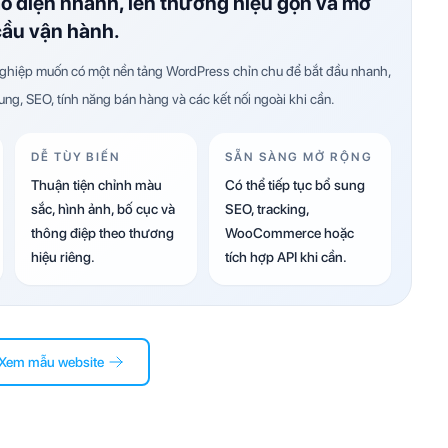
ao diện nhanh, lên thương hiệu gọn và mở
cầu vận hành.
hiệp muốn có một nền tảng WordPress chỉn chu để bắt đầu nhanh,
dung, SEO, tính năng bán hàng và các kết nối ngoài khi cần.
DỄ TÙY BIẾN
SẴN SÀNG MỞ RỘNG
Thuận tiện chỉnh màu
Có thể tiếp tục bổ sung
sắc, hình ảnh, bố cục và
SEO, tracking,
thông điệp theo thương
WooCommerce hoặc
hiệu riêng.
tích hợp API khi cần.
Xem mẫu website