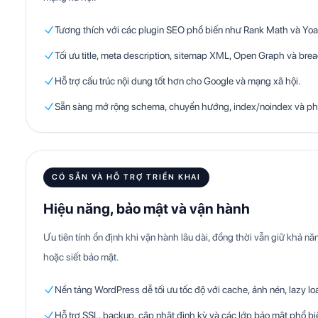
Tương thích với các plugin SEO phổ biến như Rank Math và Yoa
Tối ưu title, meta description, sitemap XML, Open Graph và br
Hỗ trợ cấu trúc nội dung tốt hơn cho Google và mạng xã hội.
Sẵn sàng mở rộng schema, chuyển hướng, index/noindex và ph
CÓ SẴN VÀ HỖ TRỢ TRIỂN KHAI
Hiệu năng, bảo mật và vận hành
Ưu tiên tính ổn định khi vận hành lâu dài, đồng thời vẫn giữ khả nă
hoặc siết bảo mật.
Nền tảng WordPress dễ tối ưu tốc độ với cache, ảnh nén, lazy l
Hỗ trợ SSL, backup, cập nhật định kỳ và các lớp bảo mật phổ bi