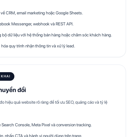
d về CRM, email marketing hoặc Google Sheets.
acebook Messenger, webhook và REST API.
 bộ dữ liệu với hệ thống bán hàng hoặc chăm sóc khách hàng.
óa quy trình nhận thông tin và xử lý lead.
 KHAI
chuyển đổi
 hiệu quả website rõ ràng để tối ưu SEO, quảng cáo và tỷ lệ
e Search Console, Meta Pixel và conversion tracking.
iện, nhấp CTA và hành vi người dùng trên trang.