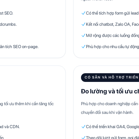
st SEO.
Có thể tích hợp form gửi lea
eadcrumbs.
Kết nối chatbot, Zalo OA, F
Mở rộng được các luồng đồng
ân tích SEO on-page.
Phù hợp cho nhu cầu tự động h
CÓ SẴN VÀ HỖ TRỢ TRIỂN
Đo lường và tối ưu 
ng tối ưu thêm khi cần tăng tốc
Phù hợp cho doanh nghiệp cần đo
chuyển đổi sau khi vận hành.
oad và CDN.
Có thể triển khai GA4, Googl
ến.
Theo dõi lượt gửi form, gọi đ