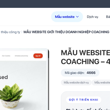
Mẫu website
Dịch vụ
Bả
 thiệu công ty
MẪU WEBSITE GIỚI THIỆU DOANH NGHIỆP COACHING 
MẪU WEBSITE
COACHING – 
Mã giao diện:
4666
Mẫu website dịch vụ
Mẫu website 
GỢI Ý TRIỂN KHAI