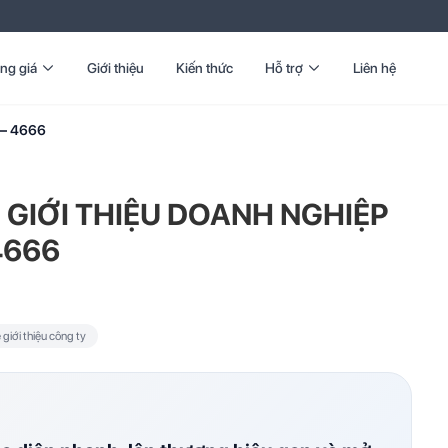
ng giá
Giới thiệu
Kiến thức
Hỗ trợ
Liên hệ
– 4666
 GIỚI THIỆU DOANH NGHIỆP
4666
giới thiệu công ty