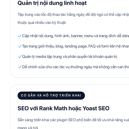
Quản trị nội dung linh hoạt
Tập trung vào tốc độ thao tác hằng ngày để đội ngũ có thể cập n
thuộc quá nhiều vào kỹ thuật.
Cập nhật nội dung, hình ảnh, banner, menu và trang đích dễ dàn
Tạo trang giới thiệu, blog, landing page, FAQ và form liên hệ nha
Quản lý media tập trung và phân quyền tài khoản quản trị.
Dễ chỉnh sửa cho các tác vụ thường ngày mà không cần can th
CÓ SẴN VÀ HỖ TRỢ TRIỂN KHAI
SEO với Rank Math hoặc Yoast SEO
Sẵn sàng triển khai các plugin SEO phổ biến để tối ưu khả năng xuấ
mạng xã hội.