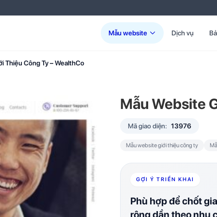
Mẫu website
Dịch vụ
Bả
ới Thiệu Công Ty – WealthCo
Mẫu Website G
Mã giao diện:
13976
Mẫu website giới thiệu công ty
Mẫ
GỢI Ý TRIỂN KHAI
Phù hợp để chốt gi
rộng dần theo nhu 