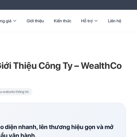
ng giá
Giới thiệu
Kiến thức
Hỗ trợ
Liên hệ
iới Thiệu Công Ty – WealthCo
u website thông tin
ao diện nhanh, lên thương hiệu gọn và mở
cầu vận hành.