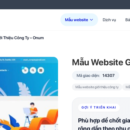
Mẫu website
Dịch vụ
Bả
ới Thiệu Công Ty – Onum
Mẫu Website G
Mã giao diện:
14307
Mẫu website giới thiệu công ty
Mẫ
GỢI Ý TRIỂN KHAI
Phù hợp để chốt gi
rộng dần theo nhu 