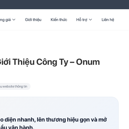
ng giá
Giới thiệu
Kiến thức
Hỗ trợ
Liên hệ
iới Thiệu Công Ty – Onum
u website thông tin
ao diện nhanh, lên thương hiệu gọn và mở
cầu vận hành.