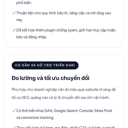
phổ biến.
Thuận tiện cho quy trình bảo trì, nâng cấp và mở rộng sau
này.
Dễ kết hợp thêm plugin chống spam, giới hạn truy cập hoặc
bảo vệ đăng nhập.
CÓ SẴN VÀ HỖ TRỢ TRIỂN KHAI
Đo lường và tối ưu chuyển đổi
Phù hợp cho doanh nghiệp cần đo hiệu quả website rõ ràng để
tối ưu SEO, quảng cáo và tỷ lệ chuyển đổi sau khi vận hành.
Có thể triển khai GA4, Google Search Console, Meta Pixel
và conversion tracking.
Theo dõi lượt gửi form, gọi điện, nhấp CTA và hành vi người