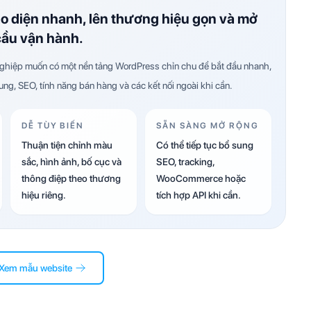
ao diện nhanh, lên thương hiệu gọn và mở
cầu vận hành.
hiệp muốn có một nền tảng WordPress chỉn chu để bắt đầu nhanh,
dung, SEO, tính năng bán hàng và các kết nối ngoài khi cần.
DỄ TÙY BIẾN
SẴN SÀNG MỞ RỘNG
Thuận tiện chỉnh màu
Có thể tiếp tục bổ sung
sắc, hình ảnh, bố cục và
SEO, tracking,
thông điệp theo thương
WooCommerce hoặc
hiệu riêng.
tích hợp API khi cần.
Xem mẫu website