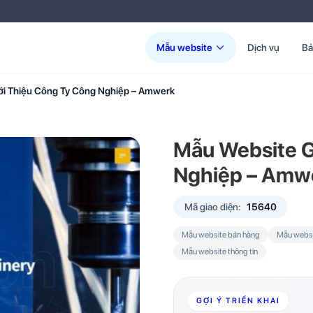
Mẫu website
Dịch vụ
Bả
ới Thiệu Công Ty Công Nghiệp – Amwerk
Mẫu Website G
Nghiệp – Amw
Mã giao diện:
15640
Mẫu website bán hàng
Mẫu websit
Mẫu website thông tin
GỢI Ý TRIỂN KHAI