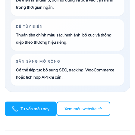
Dễ triển khai demo, đổi nội dung và đưa vào vận hành
trong thời gian ngắn.
DỄ TÙY BIẾN
Thuận tiện chỉnh màu sắc, hình ảnh, bố cục và thông
điệp theo thương hiệu riêng.
SẴN SÀNG MỞ RỘNG
Có thể tiếp tục bổ sung SEO, tracking, WooCommerce
hoặc tích hợp API khi cần.
Tư vấn mẫu này
Xem mẫu website