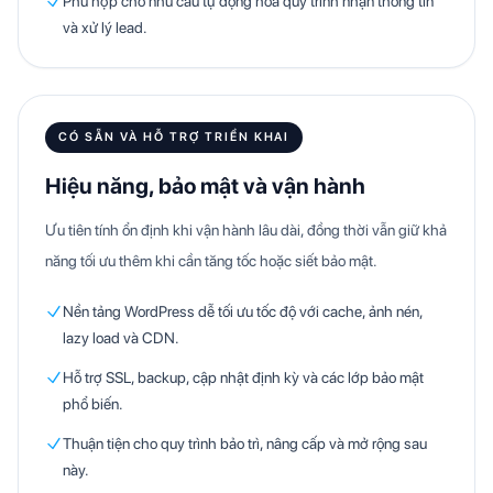
Phù hợp cho nhu cầu tự động hóa quy trình nhận thông tin
và xử lý lead.
CÓ SẴN VÀ HỖ TRỢ TRIỂN KHAI
Hiệu năng, bảo mật và vận hành
Ưu tiên tính ổn định khi vận hành lâu dài, đồng thời vẫn giữ khả
năng tối ưu thêm khi cần tăng tốc hoặc siết bảo mật.
Nền tảng WordPress dễ tối ưu tốc độ với cache, ảnh nén,
lazy load và CDN.
Hỗ trợ SSL, backup, cập nhật định kỳ và các lớp bảo mật
phổ biến.
Thuận tiện cho quy trình bảo trì, nâng cấp và mở rộng sau
này.