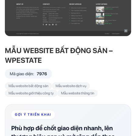
MẪU WEBSITE BẤT ĐỘNG SẢN –
WPESTATE
Mã giao diện:
7976
Mẫu website bất động sản
Mẫu website dịch vụ
Mẫu website giới thiệu công ty
Mẫu website thông tin
GỢI Ý TRIỂN KHAI
Phù hợp để chốt giao diện nhanh, lên