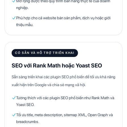
Mở rộng được theo quy trình bán hàng thực tế của doanh
nghiệp.
Phù hợp cho cả website bán sản phẩm, dịch vụ hoặc giới
thiệu mẫu.
CÓ SẴN VÀ HỖ TRỢ TRIỂN KHAI
SEO với Rank Math hoặc Yoast SEO
Sẵn sàng triển khai các plugin SEO phổ biến để tối ưu khả năng
xuất hiện trên Google và chia sẻ mạng xã hội.
Tương thích với các plugin SEO phổ biến như Rank Math và
Yoast SEO.
Tối ưu title, meta description, sitemap XML, Open Graph và
breadcrumbs.