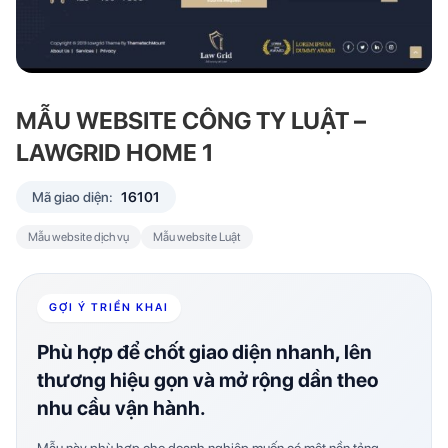
MẪU WEBSITE CÔNG TY LUẬT –
LAWGRID HOME 1
Mã giao diện:
16101
Mẫu website dịch vụ
Mẫu website Luật
GỢI Ý TRIỂN KHAI
Phù hợp để chốt giao diện nhanh, lên
thương hiệu gọn và mở rộng dần theo
nhu cầu vận hành.
Mẫu này phù hợp cho doanh nghiệp muốn có một nền tảng