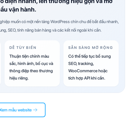
ao diện nhanh, lên thương hiệu gọn và mở
cầu vận hành.
hiệp muốn có một nền tảng WordPress chỉn chu để bắt đầu nhanh,
dung, SEO, tính năng bán hàng và các kết nối ngoài khi cần.
DỄ TÙY BIẾN
SẴN SÀNG MỞ RỘNG
Thuận tiện chỉnh màu
Có thể tiếp tục bổ sung
sắc, hình ảnh, bố cục và
SEO, tracking,
thông điệp theo thương
WooCommerce hoặc
hiệu riêng.
tích hợp API khi cần.
Xem mẫu website