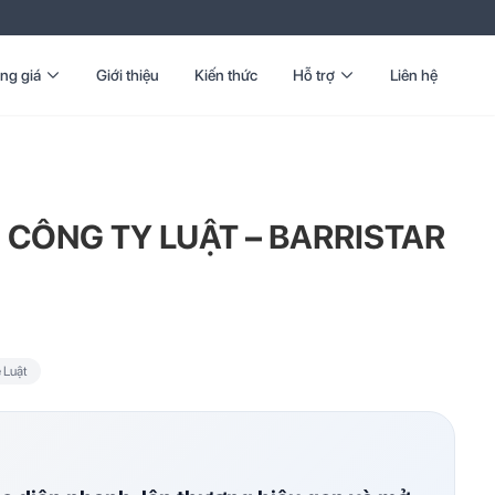
ng giá
Giới thiệu
Kiến thức
Hỗ trợ
Liên hệ
 CÔNG TY LUẬT – BARRISTAR
 Luật