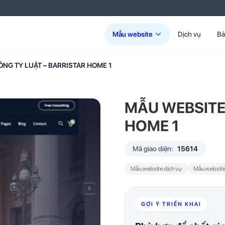
Mẫu website
Dịch vụ
Bả
NG TY LUẬT – BARRISTAR HOME 1
MẪU WEBSITE
HOME 1
Mã giao diện:
15614
Mẫu website dịch vụ
Mẫu website
GỢI Ý TRIỂN KHAI