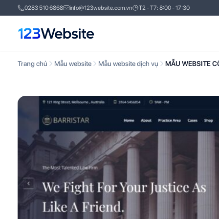
0283 510 6868
info@123website.com.vn
T2 - T7: 8:00 - 17:30
Trang chủ
Mẫu website
Mẫu website dịch vụ
MẪU WEBSITE CÔ