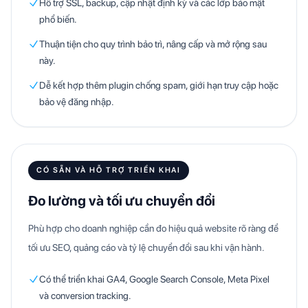
Hỗ trợ SSL, backup, cập nhật định kỳ và các lớp bảo mật
phổ biến.
Thuận tiện cho quy trình bảo trì, nâng cấp và mở rộng sau
này.
Dễ kết hợp thêm plugin chống spam, giới hạn truy cập hoặc
bảo vệ đăng nhập.
CÓ SẴN VÀ HỖ TRỢ TRIỂN KHAI
Đo lường và tối ưu chuyển đổi
Phù hợp cho doanh nghiệp cần đo hiệu quả website rõ ràng để
tối ưu SEO, quảng cáo và tỷ lệ chuyển đổi sau khi vận hành.
Có thể triển khai GA4, Google Search Console, Meta Pixel
và conversion tracking.